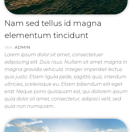
Nam sed tellus id magna
elementum tincidunt
Von
ADMIN
Lorem ipsum dolor sit amet, consectetuer
adipiscing elit. Duis risus. Nullam sit amet magna in
magna gravida vehicula. Integer imperdiet lectus
quis justo. Etiam ligula pede, sagittis quis, interdum
ultricies, scelerisque eu. Etiam bibendum elit eget
erat. Neque porro quisquam est, qui dolorem ipsum
quia dolor sit amet, consectetur, adipisci velit, sed
quia non numquam…