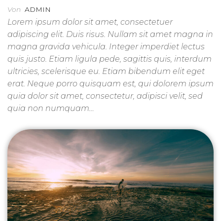
Von
ADMIN
Lorem ipsum dolor sit amet, consectetuer
adipiscing elit. Duis risus. Nullam sit amet magna in
magna gravida vehicula. Integer imperdiet lectus
quis justo. Etiam ligula pede, sagittis quis, interdum
ultricies, scelerisque eu. Etiam bibendum elit eget
erat. Neque porro quisquam est, qui dolorem ipsum
quia dolor sit amet, consectetur, adipisci velit, sed
quia non numquam…