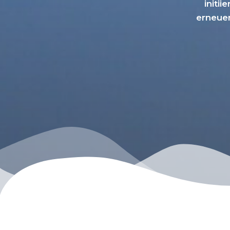
initi
erneuer