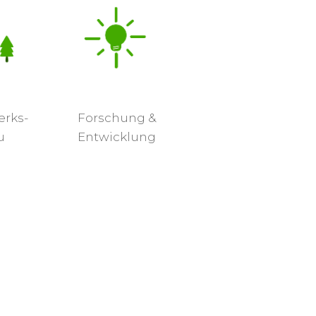
erks-
Forschung &
u
Entwicklung