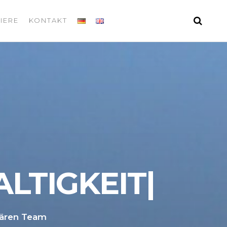
IERE
KONTAKT
ALTIGKEIT
|
nären Team