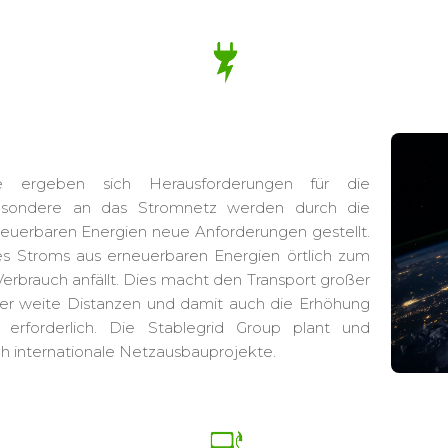
 ergeben sich Herausforderungen für die
besondere an das Stromnetz werden durch die
neuerbaren Energien neue Anforderungen gestellt.
s Stroms aus erneuerbaren Energien örtlich zum
 Verbrauch anfällt. Dies macht den Transport großer
er weite Distanzen und damit auch die Erhöhung
 erforderlich. Die Stablegrid Group plant und
ch internationale Netzausbauprojekte.