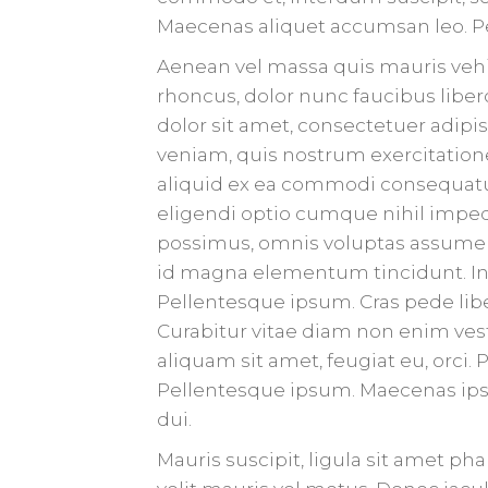
Maecenas aliquet accumsan leo. Pe
Aenean vel massa quis mauris vehic
rhoncus, dolor nunc faucibus liber
dolor sit amet, consectetuer adipi
veniam, quis nostrum exercitatione
aliquid ex ea commodi consequatu
eligendi optio cumque nihil impe
possimus, omnis voluptas assumen
id magna elementum tincidunt. Inte
Pellentesque ipsum. Cras pede libe
Curabitur vitae diam non enim ves
aliquam sit amet, feugiat eu, orci.
Pellentesque ipsum. Maecenas ipsu
dui.
Mauris suscipit, ligula sit amet ph