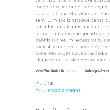
velit mauris vel metus. Donec iacu
magnis dis parturient montes, nas
suscipit at, pharetra vitae, orci. Fu
sem. Cum sociis natoque penatibus
ridiculus mus. Mauris tincidunt se
fermentum quis, suscipit id erat.
debitis aut rerum necessitatibus s
molestiae non recusandae. Aenean 
dolor felis, sagittis at, luctus sed
aliquam metus. Maecenas aliquet 
Veröffentlicht in
News
Schlagwörter
ZURÜCK
Nulla turpis magna