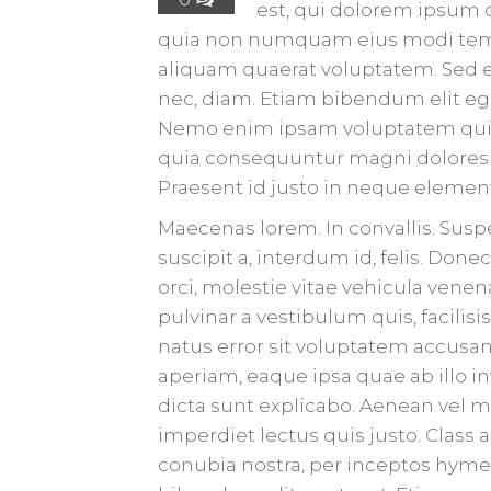
est, qui dolorem ipsum qu
quia non numquam eius modi temp
aliquam quaerat voluptatem. Sed el
nec, diam. Etiam bibendum elit ege
Nemo enim ipsam voluptatem quia v
quia consequuntur magni dolores e
Praesent id justo in neque elemen
Maecenas lorem. In convallis. Suspe
suscipit a, interdum id, felis. Don
orci, molestie vitae vehicula venena
pulvinar a vestibulum quis, facilisi
natus error sit voluptatem accu
aperiam, eaque ipsa quae ab illo in
dicta sunt explicabo. Aenean vel m
imperdiet lectus quis justo. Class a
conubia nostra, per inceptos hymen