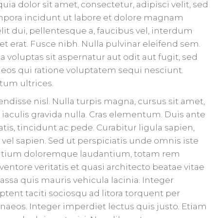
ia dolor sit amet, consectetur, adipisci velit, sed
ora incidunt ut labore et dolore magnam
it dui, pellentesque a, faucibus vel, interdum
t erat. Fusce nibh. Nulla pulvinar eleifend sem.
oluptas sit aspernatur aut odit aut fugit, sed
os qui ratione voluptatem sequi nesciunt.
tum ultrices.
ndisse nisl. Nulla turpis magna, cursus sit amet,
ec iaculis gravida nulla. Cras elementum. Duis ante
tis, tincidunt ac pede. Curabitur ligula sapien,
s vel sapien. Sed ut perspiciatis unde omnis iste
santium doloremque laudantium, totam rem
ventore veritatis et quasi architecto beatae vitae
assa quis mauris vehicula lacinia. Integer
ptent taciti sociosqu ad litora torquent per
aeos. Integer imperdiet lectus quis justo. Etiam