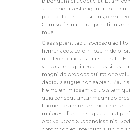
bibendum elit eget erat. Etiam c
soluta nobis est eligendi optio 
placeat facere possimus, omnis vo
Cum sociis natoque penatibus et m
mus.
Class aptent taciti sociosqu ad lit
hymenaeos. Lorem ipsum dolor sit 
nisl. Donec iaculis gravida nulla.
voluptatem quia voluptas sit asper
magni dolores eos qui ratione vol
dapibus augue non sapien. Mauris
Nemo enim ipsam voluptatem quia v
quia consequuntur magni dolores e
Itaque earum rerum hic tenetur a s
maiores alias consequatur aut perf
erat volutpat. Suspendisse nisl. S
commodo et, interdum suscipit, soll