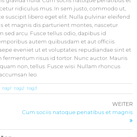
lis gravida nulla. Cum sociis natoque penatibus et
cetur ridiculus mus. In sem justo, commodo ut,
sce suscipit libero eget elit. Nulla pulvinar eleifend
 et magnis dis parturient montes, nascetur
m sed arcu. Fusce tellus odio, dapibus id
 Temporibus autem quibusdam et aut officiis
aepe eveniet ut et voluptates repudiandae sint et
fermentum risus id tortor. Nunc auctor. Mauris
, aliquam non, tellus. Fusce wisi. Nullam rhoncus
accumsan leo.
tag1
tag2
tag3
WEITER
Cum sociis natoque penatibus et magnis