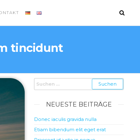
ONTAKT
m tincidunt
NEUESTE BEITRÄGE
Donec iaculis gravida nulla
Etiam bibendum elit eget erat
Praesent id justo in neque