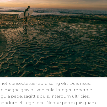
et, consectetuer adipiscing elit. Duis risus.
n magna gravida vehicula. Integer imperdiet
igula pede, sagittis quis, interdum ultricies,
ibendum elit eget erat. Neque porro quisquam