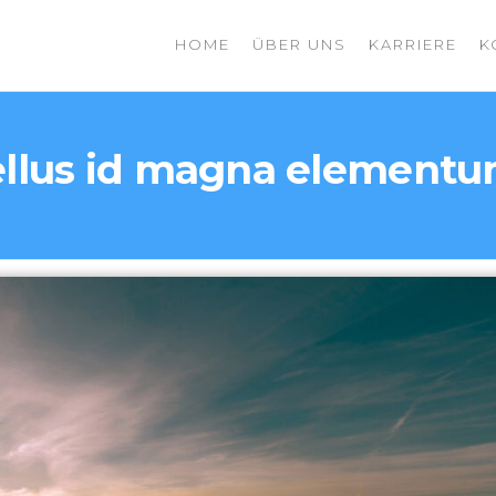
HOME
ÜBER UNS
KARRIERE
K
LEGRID
UP
llus id magna elementu