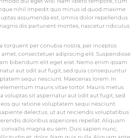
ommodo dui eget wisi. Nam libero tempore, cum
cumque nihil impedit quo minus id quod maxime
luptas assumenda est, omnis dolor repellendus.
agnis dis parturient montes, nascetur ridiculus
ora torquent per conubia nostra, per inceptos
amet, consectetuer adipiscing elit. Suspendisse
 Etiam bibendum elit eget erat. Nemo enim ipsam
natur aut odit aut fugit, sed quia consequuntur
uptatem sequi nesciunt. Maecenas lorem. In
 elementum mauris vitae tortor. Mauris metus.
oluptas sit aspernatur aut odit aut fugit, sed
os qui ratione voluptatem sequi nesciunt.
apiente delectus, ut aut reiciendis voluptatibus
erendis doloribus asperiores repellat. Aliquam
ed convallis magna eu sem. Duis sapien nunc,
icitudin et, dolor. Nam quis nulla. Aliquam ante.