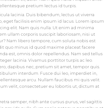
llentesque pretium lectus id turpis.
ula lacinia. Duis bibendum, lectus ut viverra
o, eget facilisis enim ipsum id lacus. Lorem ipsum
scing elit. Nam quis nulla. Ut enim ad minima
m ullam corporis suscipit laboriosam, nisi ut
r? Nam libero tempore, cum soluta nobis est
dit quo minus id quod maxime placeat facere
da est, omnis dolor repellendus. Nam sed tellus
ger lacinia. Vivamus porttitor turpis ac leo.
ro, dapibus nec, pretium sit amet, tempor quis.
tibulum interdum. Fusce dui leo, imperdiet in,
 Pellentesque arcu. Nullam faucibus mi quis velit.
m velit, consectetuer eu lobortis ut, dictum at
aretra semper, nibh ante cursus purus, vel sagittis