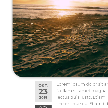
Lorem ipsum dolor sit am
OKT.
23
Nullam sit amet magna i
lectus quis justo. Etiam l
2018
scelerisque eu. Etiam b
0